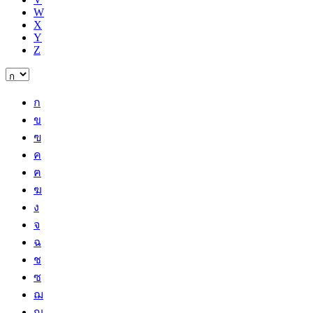
W
X
Y
Z
ก
ข
ฃ
ค
ฅ
ฆ
ง
จ
ฉ
ช
ซ
ฌ
ญ