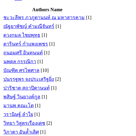
Authors Name
ชะวะลีพร ภวภูตานนท์ ณ มหาสารคาม
[1]
ณัฐยาพัชญ์ คำมณีจันทร์
[1]
ดวงกมล ไชยพุทธ
[1]
ดารินทร์ กำแพงเพชร
[1]
ถนอมศรี อินทนนท์
[1]
นพดล กรรณิกา
[1]
บัณฑิต ศรไพศาล
[10]
ปนรรฐพร จงประเสริฐยิ่ง
[2]
ปาริชาต สถาปิตานนท์
[1]
พสิษฐ์ วินยางค์กูล
[1]
มานพ คณะโต
[1]
วรานิษฐ์ ลำใย
[1]
วิทยา วิสูตรเรืองเดช
[2]
วิภาดา อันล้ำเลิศ
[1]