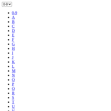
0-9
A
B
C
D
E
F
G
H
I
J
K
L
M
N
O
P
Q
R
S
T
U
V