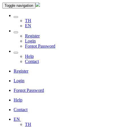
Toggle navigation
TH
EN
Register
Login
Forgot Password
Help
Contact
Register
Login
Forgot Password
Help
Contact
EN
TH