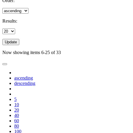
Order:
Results:
Update
Now showing items 6-25 of 33
ascending
descending
5
10
20
40
60
80
100