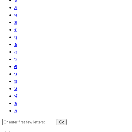
ฟ
ภ
ม
ย
ร
ฤ
ล
ฦ
ว
ศ
ษ
ส
ห
ฬ
อ
ฮ
Go