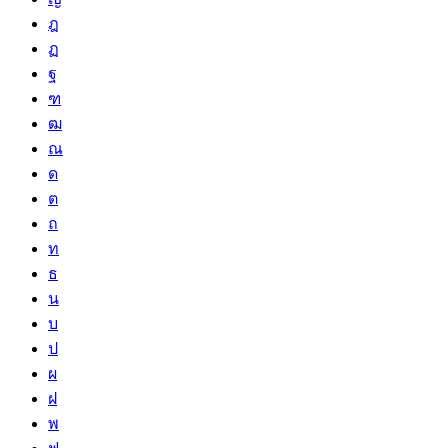
ฎ
ฏ
ฐ
ฑ
ฒ
ณ
ด
ต
ถ
ท
ธ
น
บ
ป
ผ
ฝ
พ