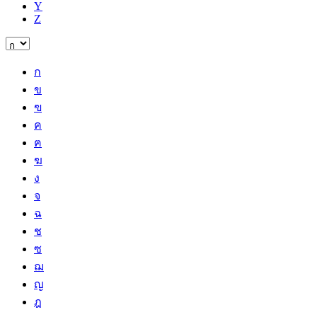
Y
Z
ก
ข
ฃ
ค
ฅ
ฆ
ง
จ
ฉ
ช
ซ
ฌ
ญ
ฎ