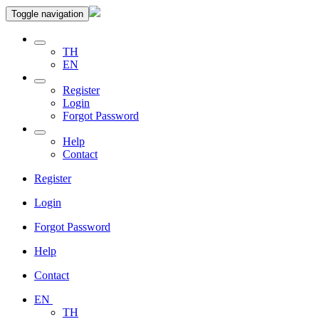
Toggle navigation
TH
EN
Register
Login
Forgot Password
Help
Contact
Register
Login
Forgot Password
Help
Contact
EN
TH