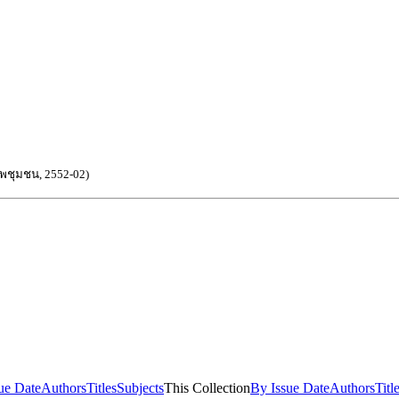
าพชุมชน
,
2552-02
)
ue Date
Authors
Titles
Subjects
This Collection
By Issue Date
Authors
Titl