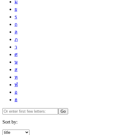
ม
ย
ร
ฤ
ล
ฦ
ว
ศ
ษ
ส
ห
ฬ
อ
ฮ
Go
Sort by: