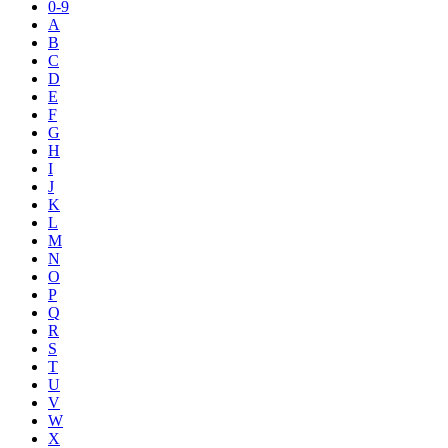
0-9
A
B
C
D
E
F
G
H
I
J
K
L
M
N
O
P
Q
R
S
T
U
V
W
X