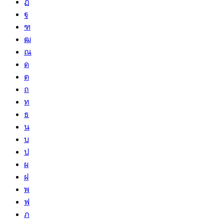
ฏ
ฐ
ฑ
ฒ
ณ
ด
ต
ถ
ท
ธ
น
บ
ป
ผ
ฝ
พ
ฟ
ภ