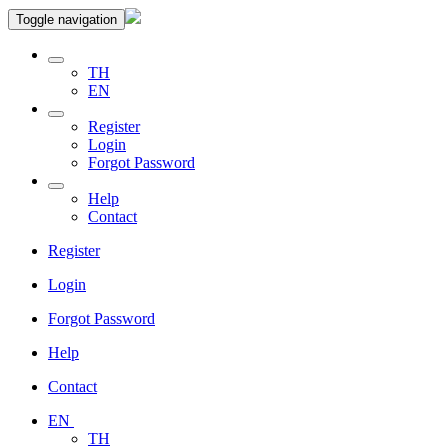
Toggle navigation
TH
EN
Register
Login
Forgot Password
Help
Contact
Register
Login
Forgot Password
Help
Contact
EN
TH