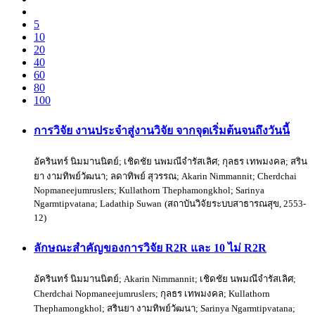
5
10
20
40
60
80
100
การวิจัย งานประจำสู่งานวิจัย จากจุดเริ่มต้นจนถึงวันนี้
อัครินทร์ นิมมานนิตย์
;
เชิดชัย นพมณีจำรัสเลิศ
;
กุลธร เทพมงคล
;
สริน
ยา งามทิพย์วัฒนา
;
ลดาทิพย์ สุวรรณ
;
Akarin Nimmannit
;
Cherdchai
Nopmaneejumruslers
;
Kullathorn Thephamongkhol
;
Sarinya
Ngarmtipvatana
;
Ladathip Suwan
(
สถาบันวิจัยระบบสาธารณสุข
,
2553-
12
)
ลักษณะสำคัญของการวิจัย R2R และ 10 ไม่ R2R
อัครินทร์ นิมมานนิตย์
;
Akarin Nimmannit
;
เชิดชัย นพมณีจำรัสเลิศ
;
Cherdchai Nopmaneejumruslers
;
กุลธร เทพมงคล
;
Kullathorn
Thephamongkhol
;
สรินยา งามทิพย์วัฒนา
;
Sarinya Ngarmtipvatana
;