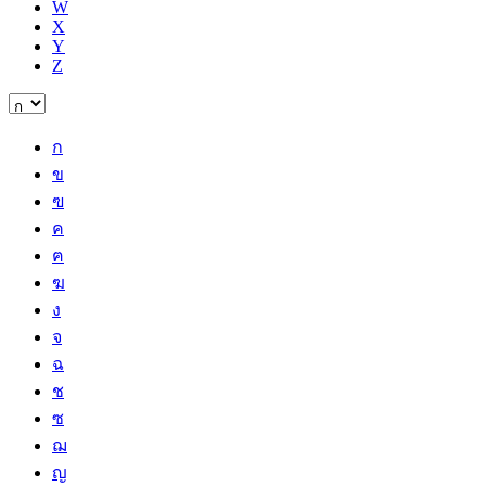
W
X
Y
Z
ก
ข
ฃ
ค
ฅ
ฆ
ง
จ
ฉ
ช
ซ
ฌ
ญ