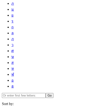
ภ
ม
ย
ร
ฤ
ล
ฦ
ว
ศ
ษ
ส
ห
ฬ
อ
ฮ
Go
Sort by: