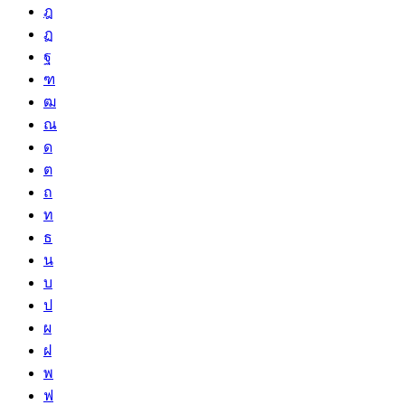
ฎ
ฏ
ฐ
ฑ
ฒ
ณ
ด
ต
ถ
ท
ธ
น
บ
ป
ผ
ฝ
พ
ฟ