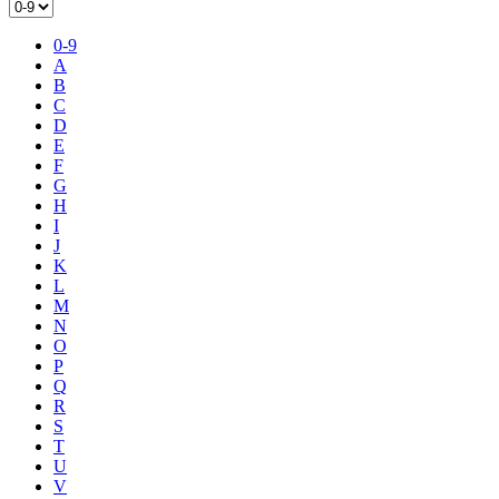
0-9
A
B
C
D
E
F
G
H
I
J
K
L
M
N
O
P
Q
R
S
T
U
V