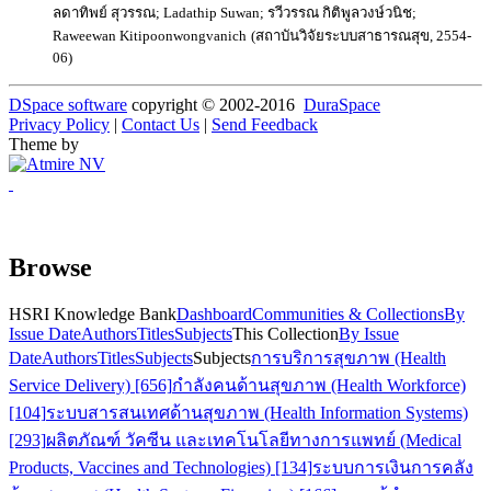
ลดาทิพย์ สุวรรณ
;
Ladathip Suwan
;
รวีวรรณ กิติพูลวงษ์วนิช
;
Raweewan Kitipoonwongvanich
(
สถาบันวิจัยระบบสาธารณสุข
,
2554-
06
)
DSpace software
copyright © 2002-2016
DuraSpace
Privacy Policy
|
Contact Us
|
Send Feedback
Theme by
Browse
HSRI Knowledge Bank
Dashboard
Communities & Collections
By
Issue Date
Authors
Titles
Subjects
This Collection
By Issue
Date
Authors
Titles
Subjects
Subjects
การบริการสุขภาพ (Health
Service Delivery) [656]
กำลังคนด้านสุขภาพ (Health Workforce)
[104]
ระบบสารสนเทศด้านสุขภาพ (Health Information Systems)
[293]
ผลิตภัณฑ์ วัคซีน และเทคโนโลยีทางการแพทย์ (Medical
Products, Vaccines and Technologies) [134]
ระบบการเงินการคลัง