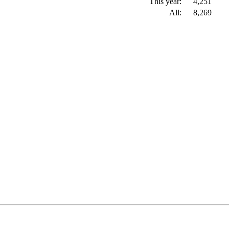
This year:
4,251
All:
8,269