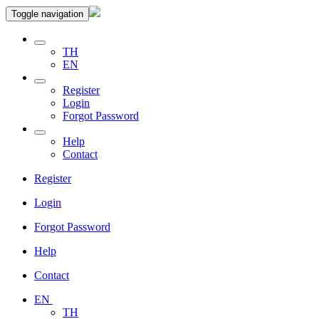
Toggle navigation
TH
EN
Register
Login
Forgot Password
Help
Contact
Register
Login
Forgot Password
Help
Contact
EN
TH